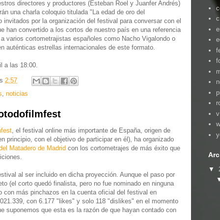
stros directores y productores (Esteban Roel y Juanfer Andrés)
c
án una charla coloquio titulada "La edad de oro del
c
 invitados por la organización del festival para conversar con el
e
ue han convertido a los cortos de nuestro país en una referencia
o a varios cortometrajistas españoles como Nacho Vigalondo o
e
n auténticas estrellas internacionales de este formato.
f
f
l a las 18:00.
m
as
2:57
n
p
s
,
noticias
r
otodofilmfest
v
w
fest
, el festival online más importante de España, origen de
y
n principio, con el objetivo de participar en él), ha organizado
del Matadero de Madrid
con los cortometrajes de más éxito que
Arc
iciones.
▼
stival al ser incluido en dicha proyección. Aunque el paso por
to (el corto quedó finalista, pero no fue nominado en ninguna
to con más pinchazos en la cuenta oficial del festival en
.021.339, con 6.177 "likes" y solo 118 "dislikes" en el momento
 que suponemos que esta es la razón de que hayan contado con