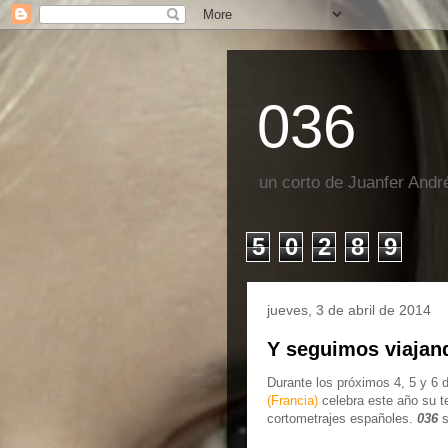
036
un corto de Juanfer Andr
5
0
2
8
9
jueves, 3 de abril de 2014
Y seguimos viajand
Durante los próximos 4, 5 y 6 d
(Francia)
celebra este año su te
cortometrajes españoles.
036
s