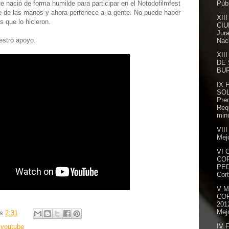
Públ
e nació de forma humilde para participar en el Notodofilmfest
e de las manos y ahora pertenece a la gente. No puede haber
XII
 que lo hicieron.
CIU
Jur
estro apoyo.
Naci
XII
DE 
BUR
IX 
SOL
Prem
Req
minu
VII
Mejo
VI 
CO
PED
Cort
V 
CO
201
Mejo
as
2:31
IV 
,
youtube