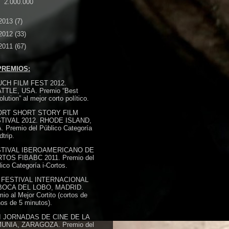
2.000.000
2013
(7)
2012
(33)
2011
(67)
PREMIOS:
CH FILM FEST 2012.
TTLE, USA. Premio “Best
lution” al mejor corto político.
ORT SHORT STORY FILM
TIVAL 2012. RHODE ISLAND,
. Premio del Público Categoría
trip.
TIVAL IBEROAMERICANO DE
TOS FIBABC 2011. Premio del
ico Categoría i-Cortos.
 FESTIVAL INTERNACIONAL
BOCA DEL LOBO, MADRID.
io al Mejor Cortito (cortos de
os de 5 minutos).
I JORNADAS DE CINE DE LA
UNIA, ZARAGOZA. Premio del