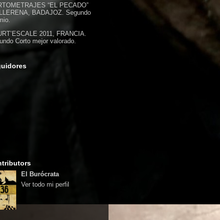
RTOMETRAJES “EL PECADO”
LLERENA, BADAJOZ. Segundo
mio.
RT’ESCALE 2011, FRANCIA.
undo Corto mejor valorado.
uidores
tributors
El Burócrata
Ver todo mi perfil