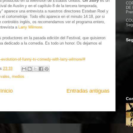
 producido en la televisión de Estados Unidos.
On Story
es un
CO
ival de Austin y en el capítulo 8 de la tercera temporada,
DE 
ny" aparece una entrevista a nuestros directores Esteban Roel y
Pre
el cortometraje. Todo ello aparece en el minuto 14:18, por si
COU
ue controléis inglés, os recomendamos ver el programa entero,
Seg
ntrevista a
Larry Wilmore
.
s productores en la pasada edición del Festival, que quisieron
Seg
ma dedicado a la comedia. Es todo un honor. Os dejamos el
-evolution-of-funny-tv-comedy-with-larry-wilmore/#
as
23:33
ivales
,
medios
Inicio
Entradas antiguas
Con