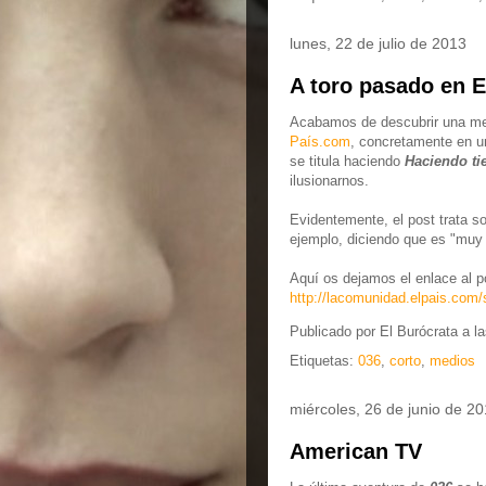
lunes, 22 de julio de 2013
A toro pasado en E
Acabamos de descubrir una me
País.com
, concretamente en u
se titula haciendo
Haciendo t
ilusionarnos.
Evidentemente, el post trata s
ejemplo, diciendo que es "muy 
Aquí os dejamos el enlace al p
http://lacomunidad.elpais.com
Publicado por
El Burócrata
a l
Etiquetas:
036
,
corto
,
medios
miércoles, 26 de junio de 2
American TV