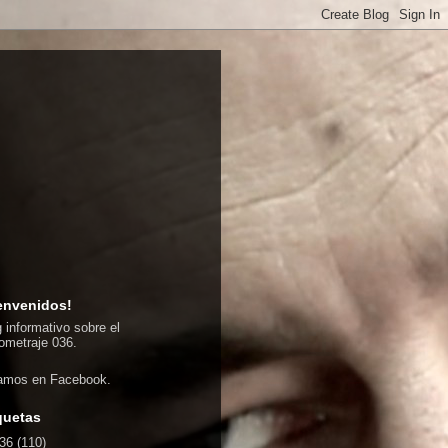
envenidos!
 informativo sobre el
ometraje 036.
amos en
Facebook
.
quetas
36
(110)