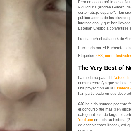
Pero no acaba ahí la cosa. Nue
y guionista (Andrea Gómez) dar
cortometraje español". Han sido
público acerca de las claves q
internacional y que han llevad
Esteban Crespo a convertirse e
La cita será el sábado 5 de Abri
Publicado por
El Burócrata
a l
Etiquetas:
036
,
corto
,
festivale
The Very Best of N
La rueda no para. El
Notodofilm
nuestro corto (ya que se hizo, e
una proyección en la
Cineteca 
han participado en sus doce ed
036
ha sido honrado por este fe
el concurso fue más bien discre
categoría), es, de largo, el cor
YouTube
en toda su historia (2
de escribir estas líneas), así
nosotros.