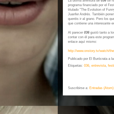
La última aventura de
036
se ha
programa financiado por el Fest
titulado "The Evolution of Fun
Juanfer Andrés. También ponen 
queréis ir al grano. Pero los q
que contiene una interesante e
Al parecer
036
gustó tanto a lo
contar con él para este progra
enlace aquí mismo:
http://www.onstory.tv/watch/the
Publicado por
El Burócrata
a l
Etiquetas:
036
,
entrevista
,
fest
Suscribirse a:
Entradas (Atom)