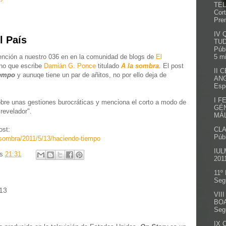
TEL
Cort
Prem
IV 
l País
TUD
Púb
5 m
nción a nuestro 036 en en la comunidad de blogs de
El
no que escribe
Damián G. Ponce
titulado
A la sombra
. El post
II 
iempo
y aunuqe tiene un par de añitos, no por ello deja de
ANG
Espe
I F
obre unas gestiones burocráticas y menciona el corto a modo de
GÉ
revelador".
MÁL
CLA
ost:
Públ
/sombra/2011/5/13/haciendo-tiempo
IUL
as
21:31
201
11º
Seg
013
VII
BOA
Seg
IX 