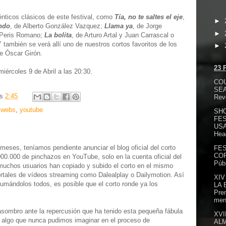
nticos clásicos de este festival, como
Tía, no te saltes el eje
,
►
undo
, de Alberto González Vazquez;
Llama ya
, de Jorge
►
 Peris Romano;
La bolita
, de Arturo Artal y Juan Carrascal o
 también se verá allí uno de nuestros cortos favoritos de los
►
de Óscar Girón.
23 
iércoles 9 de Abril a las 20:30.
COU
SEA
as
2:45
Revo
,
webs
,
youtube
SH
FES
USA
Head
meses, teníamos pendiente anunciar el blog oficial del corto
FES
COR
0.000 de pinchazos en YouTube, solo en la cuenta oficial del
Públ
uchos usuarios han copiado y subido el corto en el mismo
rtales de vídeos streaming como Dalealplay o Dailymotion. Así
XIV
umándolos todos, es posible que el corto ronde ya los
LA 
Prem
men
asombro ante la repercusión que ha tenido esta pequeña fábula
XVI
, algo que nunca pudimos imaginar en el proceso de
ALM