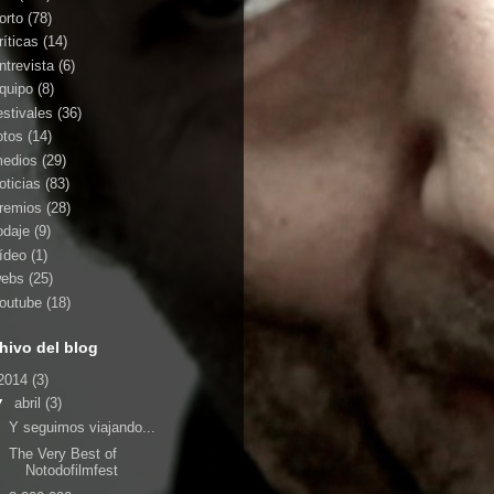
orto
(78)
ríticas
(14)
ntrevista
(6)
quipo
(8)
estivales
(36)
otos
(14)
edios
(29)
oticias
(83)
remios
(28)
odaje
(9)
ídeo
(1)
ebs
(25)
outube
(18)
hivo del blog
2014
(3)
▼
abril
(3)
Y seguimos viajando...
The Very Best of
Notodofilmfest