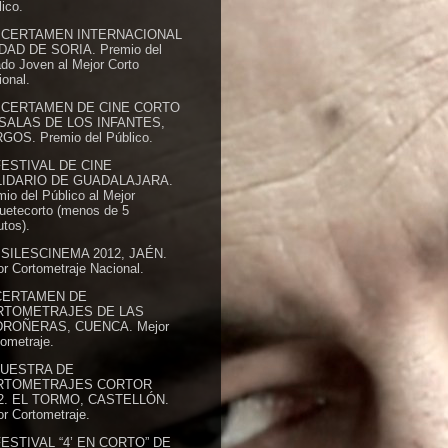
ico.
I CERTAMEN INTERNACIONAL
DAD DE SORIA. Premio del
ado Joven al Mejor Corto
onal.
I CERTAMEN DE CINE CORTO
SALAS DE LOS INFANTES,
GOS. Premio del Público.
FESTIVAL DE CINE
IDARIO DE GUADALAJARA.
io del Público al Mejor
uetecorto (menos de 5
tos).
I SILESCINEMA 2012, JAÉN.
r Cortometraje Nacional.
CERTAMEN DE
RTOMETRAJES DE LAS
ROÑERAS, CUENCA. Mejor
ometraje.
MUESTRA DE
RTOMETRAJES CORTOR
2. EL TORMO, CASTELLÓN.
r Cortometraje.
FESTIVAL “4’ EN CORTO” DE