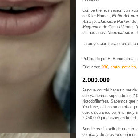
Compartiremos sesión con auté
de Kike Narcea;
El fin del m
Naranjo;
Llámame Parker
, de
Maquetas
, de Carlos Vermut. Y
últimos años:
Neorrealismo
, 
La proyección será el próximo m
Publicado por
El Burócrata
a l
Etiquetas:
036
,
corto
,
noticias
2.000.000
Aunque ocurrió hace un par de 
que ya hemos superado los 2.00
Notodofilmfest. Sabemos que m
YouTube, así como en otros po
que, calculando por encima y s
2.250.000 pinchazos en la red.
Seguimos sin salir de nuestro 
cómica y de aires westerianos