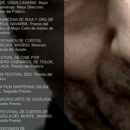
DE, GRAN CANARIA. Mejor
ometraje. Mejor Dirección.
io del Público.
QUINCENA DE RISA Y ORO DE
ELA, NAVARRA. Premio del
lico al Mejor Corto de menos de
inutos.
CERTAMEN DE CORTOS
ELIKA, MADRID. Mención
cial del Jurado.
ESTIVAL DE CINE POR
NERO CINEMATOL DE TOLOX,
AGA. Premio del Público.
M FESTIVAL 2012. Premio del
ico.
M FILM HAPPENING MILÁN
1. Segundo Premio.
 MICROCURTS DE IGUALADA.
undo Premio.
I FESTIVAL DE CORTOS DE
DILLA DEL MONTE, MADRID.
undo Premio.
CERTAMEN DE