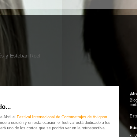
és y Esteban Roel
¡Bi
Blog
cort
o...
Est
e Abril el
Festival Internacional de Cortometrajes de Avignon
rcera edición y en esta ocasión el festival está dedicado a los
Eti
erá uno de los cortos que se podrán ver en la retrospectiva.
0