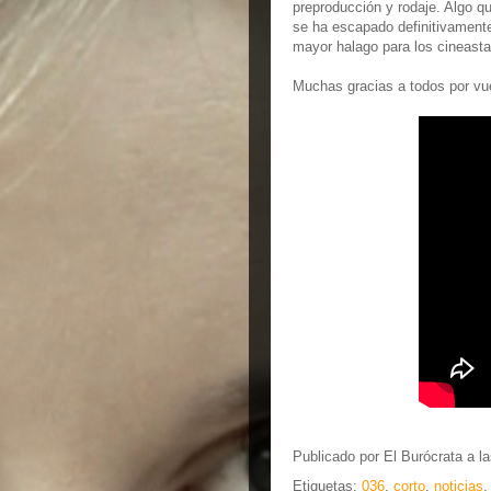
preproducción y rodaje. Algo qu
se ha escapado definitivament
mayor halago para los cineastas
Muchas gracias a todos por vu
Publicado por
El Burócrata
a l
Etiquetas:
036
,
corto
,
noticias